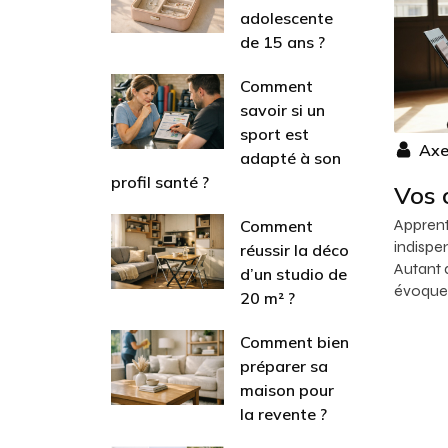
adolescente
de 15 ans ?
Comment
savoir si un
sport est
Axe
adapté à son
profil santé ?
Vos 
Apprent
Comment
indispe
réussir la déco
Autant d
d’un studio de
évoque 
20 m² ?
Comment bien
préparer sa
maison pour
la revente ?