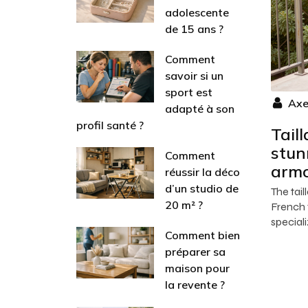
adolescente
de 15 ans ?
Comment
savoir si un
sport est
Axe
adapté à son
profil santé ?
Taill
stun
Comment
armc
réussir la déco
d’un studio de
The tail
20 m² ?
French 
speciali
Comment bien
préparer sa
maison pour
la revente ?